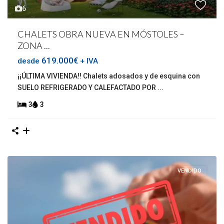
6
CHALETS OBRA NUEVA EN MÓSTOLES –
ZONA ...
619.000€
desde
+ IVA
¡¡ÚLTIMA VIVIENDA!! Chalets adosados y de esquina con
SUELO REFRIGERADO Y CALEFACTADO POR
...
3
3
VENDIDO