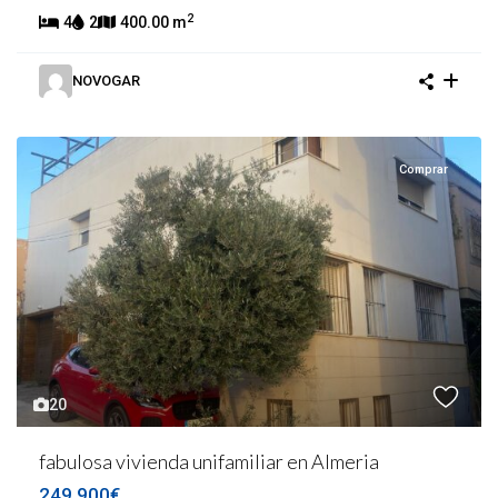
2
4
2
400.00 m
NOVOGAR
Comprar
20
fabulosa vivienda unifamiliar en Almeria
249.900€