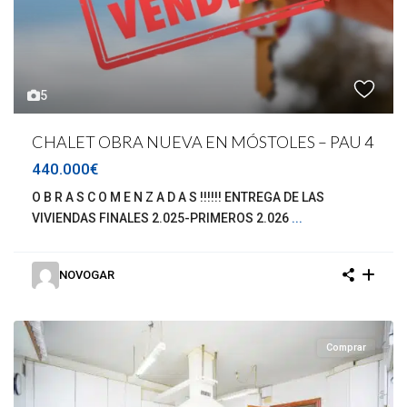
5
CHALET OBRA NUEVA EN MÓSTOLES – PAU 4
440.000€
O B R A S C O M E N Z A D A S !!!!!! ENTREGA DE LAS
VIVIENDAS FINALES 2.025-PRIMEROS 2.026
...
NOVOGAR
Comprar