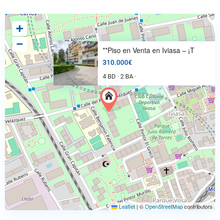
**Piso en Venta en Iviasa – ¡T
310.000€
4 BD
2 BA
·
·
Leaflet
|
©
OpenStreetMap
contributors