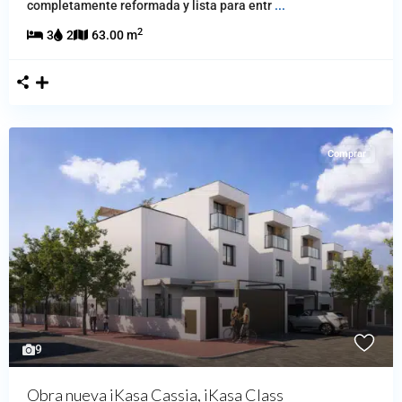
completamente reformada y lista para entr
...
2
3
2
63.00 m
Comprar
9
Obra nueva iKasa Cassia, iKasa Class