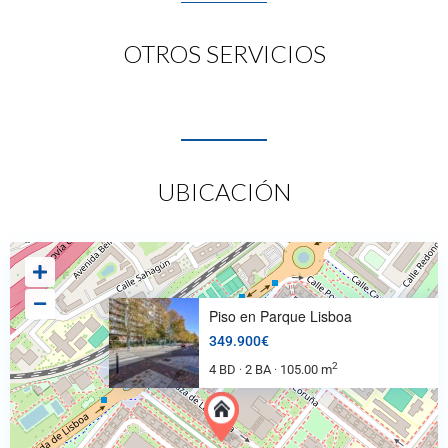
OTROS SERVICIOS
UBICACIÓN
Piso en Parque Lisboa
349.900€
2
4 BD
2 BA
105.00 m
·
·