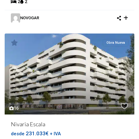
2
2
NOVOGAR
Obra Nueva
16
Nivaria Escala
231.033€
desde
+ IVA