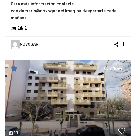
Para más información contacte
con damaris@novogar.net Imagina despertarte cada
mañana
...
2
2
NOVOGAR
Obra Nueva
13