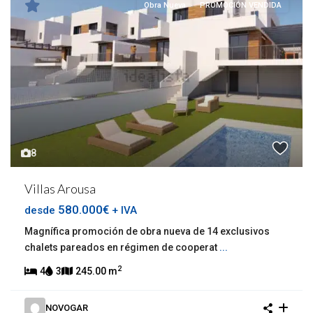
Obra Nueva
PROMOCIÓN VENDIDA
8
Villas Arousa
580.000€
desde
+ IVA
Magnífica promoción de obra nueva de 14 exclusivos
chalets pareados en régimen de cooperat
...
2
4
3
245.00 m
NOVOGAR