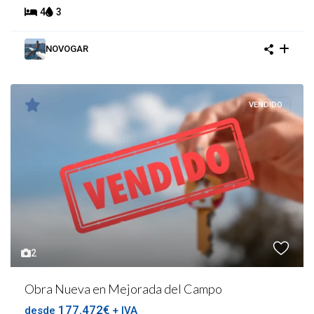
4
3
NOVOGAR
VENDIDO
2
Obra Nueva en Mejorada del Campo
177.472€
desde
+ IVA