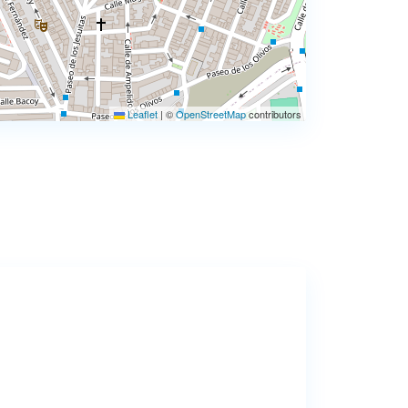
Leaflet
|
©
OpenStreetMap
contributors