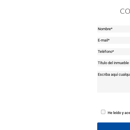
CO
He leído y ac