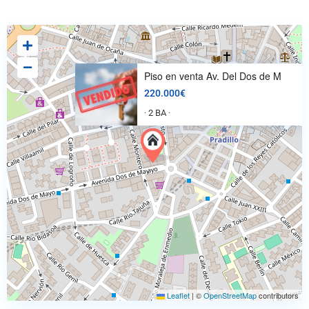
Piso en venta Av. Del Dos de M
220.000€
2 BA
·
·
Leaflet
|
©
OpenStreetMap
contributors