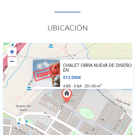
UBICACIÓN
CHALET OBRA NUEVA DE DISEÑO
EN
512.000€
2
4 BD
3 BA
251.00 m
·
·