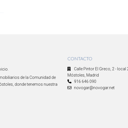
CONTACTO
Calle Pintor El Greco, 2 - local
icio.
Móstoles, Madrid
nmobiliarios de la Comunidad de
916 646 090
Móstoles, donde tenemos nuestra
novogar@novogar.net