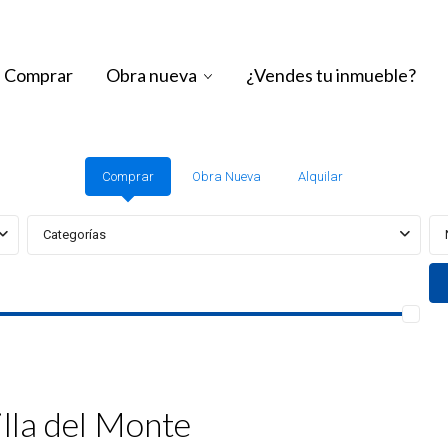
Comprar
Obra nueva
¿Vendes tu inmueble?
Comprar
Obra Nueva
Alquilar
Categorías
illa del Monte