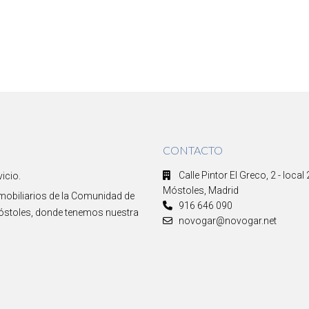
CONTACTO
Calle Pintor El Greco, 2 - local
icio.
Móstoles, Madrid
nmobiliarios de la Comunidad de
916 646 090
Móstoles, donde tenemos nuestra
novogar@novogar.net